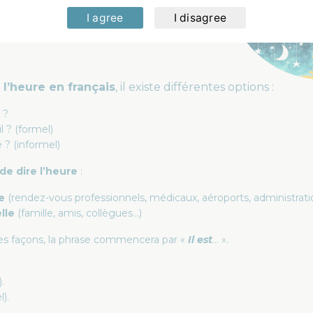
I agree
I disagree
l’heure en français
, il existe différentes options :
 ?
l ? (formel)
e ? (informel)
de dire l’heure
:
e
(rendez-vous professionnels, médicaux, aéroports, administrati
elle
(famille, amis, collègues…)
s façons, la phrase commencera par «
Il est
… ».
.
l).