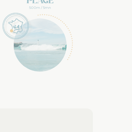
Plage
500m / 5mn