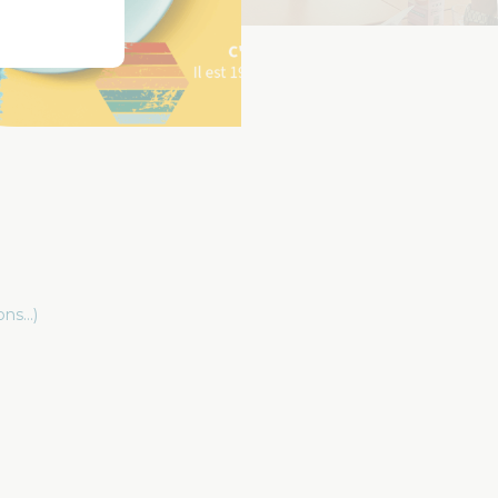
ons…)