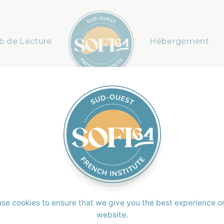
b de Lecture
Hébergement
et donner
 français
’heure en français?
se cookies to ensure that we give you the best experience o
website.