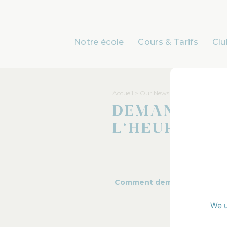
Notre école
Cours & Tarifs
Clu
Accueil
>
Our News
Demander 
l’heure en
Comment demander et dire l
We u