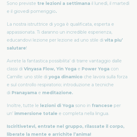
Sono previste
tre lezioni a settimana
il lunedì, il martedì
e il giovedì pomeriggio
.
La nostra istruttrice di yoga è qualificata, esperta e
appassionata. Ti daranno un incredible esperienza,
educandovi lezione per lezione ad uno stile di
vita piu’
salutare
!
Avrete la fantastica possibilita’ di trarre vantaggio dalle
classi di
Vinyasa Flow, Yin Yoga
e
Power Yoga
con
Camille: uno stile di
yoga dinamico
che lavora sulla forza
e sul controllo respiratorio; introduzione a tecniche
di
Pranayama
e
meditazione.
Inoltre, tutte le
lezioni di Yoga
sono in
francese
per
un’
immersione totale
e completa nella lingua.
Isciritivetevi, entrate nel gruppo, rilassate il corpo,
liberate la mente e arrichite l’anima!