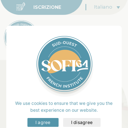
Italiano
ISCRIZIONE
Home
>
La Nostra Scuola
Il nostro team
We use cookies to ensure that we give you the
best experience on our website.
Insegnanti esperti
, appassionati e attenti.
Ognuno mette a disposizione le proprie competenze e il
I agree
I disagree
proprio entusiasmo per aiutarti a progredire.