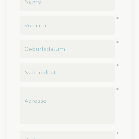
*
*
*
*
*