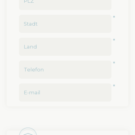
*
*
*
*