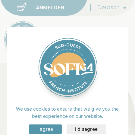
Deutsch
ANMELDEN
Home
Anmeldung
We use cookies to ensure that we give you the
best experience on our website.
Bereit für Ihr Französisch-Abenteuer ?
I agree
I disagree
Füllen Sie das untenstehende Formular aus, um sich