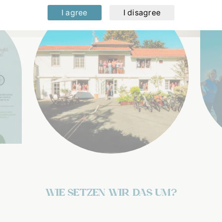
I agree
I disagree
Wie setzen wir das um?