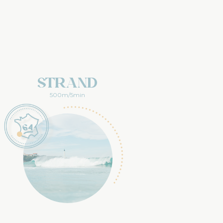
Strand
500m/5min