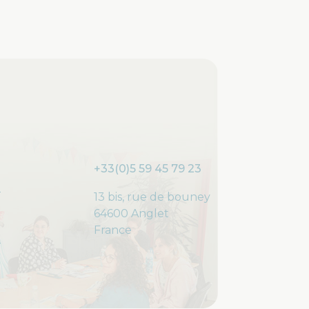
+33(0)5 59 45 79 23
13 bis, rue de bouney
64600 Anglet
France