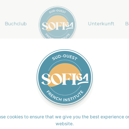
Buchclub
Unterkunft
B
gement
sere Aufgabe, als
Unternehmen
konkrete Maßnahmen zu
 Zukunft beizutragen.
ner Bildung, die über sprachliche Grenzen
 Einfluss auf die Welt hat.
se cookies to ensure that we give you the best experience o
website.