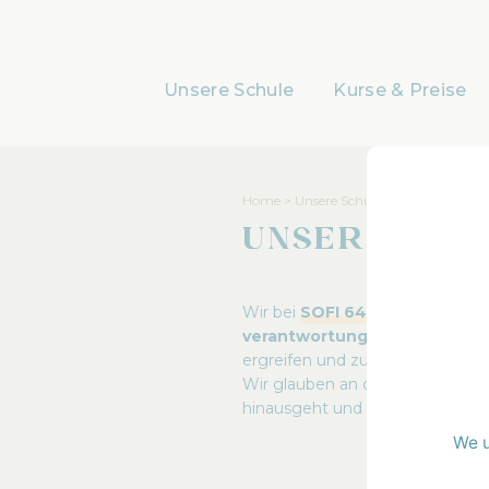
Unsere Schule
Kurse & Preise
Home
>
Unsere Schule
Unser Enga
Wir bei
SOFI 64
sehen es als
un
verantwortungsbewusstes 
ergreifen und zu einer besseren
Wir glauben an die Bedeutung ei
hinausgeht und einen
positiven
We u