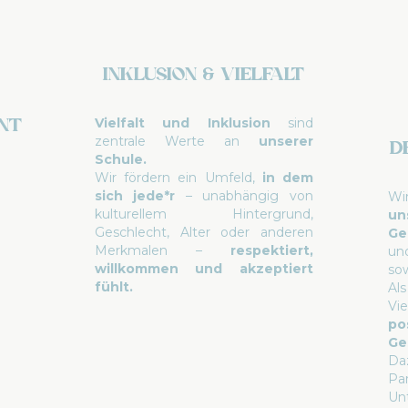
Inklusion & Vielfalt
nt
Vielfalt und Inklusion
sind
zentrale Werte an
unserer
d
Schule.
Wir fördern ein Umfeld,
in dem
sich jede*r
– unabhängig von
W
kulturellem Hintergrund,
u
Geschlecht, Alter oder anderen
Ge
Merkmalen –
respektiert,
un
willkommen und akzeptiert
so
fühlt.
Al
Vi
po
Ge
Da
Pa
U