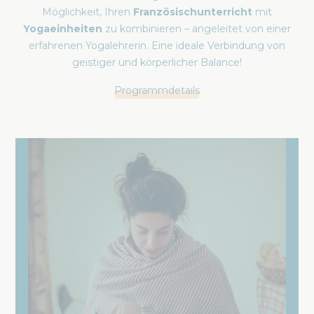
Möglichkeit, Ihren
Französischunterricht
mit
Yogaeinheiten
zu kombinieren – angeleitet von einer
erfahrenen Yogalehrerin. Eine ideale Verbindung von
geistiger und körperlicher Balance!
Programmdetails