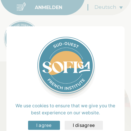
Deutsch
ANMELDEN
Home
Kurse & Preise
We use cookies to ensure that we give you the
Wir bieten
Französischkurse in Kleingruppen
oder als
best experience on our website.
Einzelunterricht
an – individuell abgestimmt auf Ihr
I agree
I disagree
Sprachniveau, Ihre Ziele und Ihr Lerntempo.