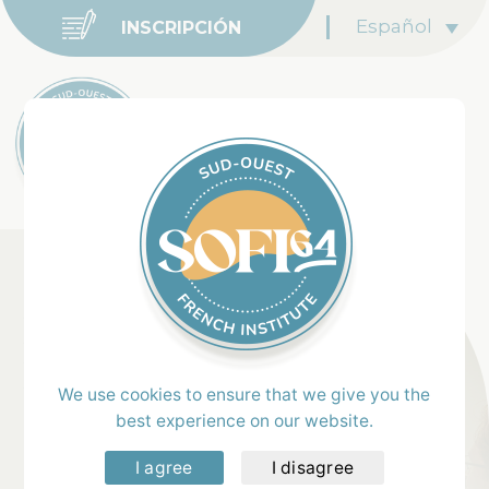
Español
INSCRIPCIÓN
Home
>
Clases & Precios
Francés & Clases
Individuales
We use cookies to ensure that we give you the
best experience on our website.
I agree
I disagree