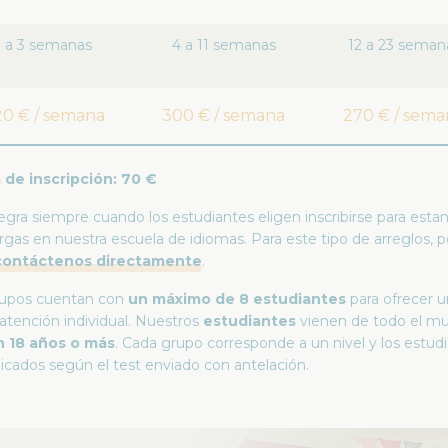
1 a 3 semanas
4 a 11 semanas
12 a 23 seman
20 € / semana
300 € / semana
270 € / sema
 de inscripción: 70 €
egra siempre cuando los estudiantes eligen inscribirse para estan
rgas en nuestra escuela de idiomas. Para este tipo de arreglos, p
contáctenos directamente
.
rupos cuentan con
un máximo de 8 estudiantes
para ofrecer 
atención individual. Nuestros
estudiantes
vienen de todo el m
n 18 años o más
. Cada grupo corresponde a un nivel y los estud
icados según el test enviado con antelación.