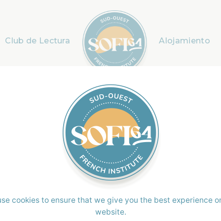
Club de Lectura
Alojamiento
dará a desarrollar tus conocimientos del
s aprovechar el resto del día visitando la
e tomando el sol.
 de forma eficiente
y activa gracias a estas
se cookies to ensure that we give you the best experience o
te progresarás tu
comunicación en
website.