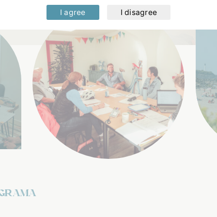
I agree
I disagree
GRAMA