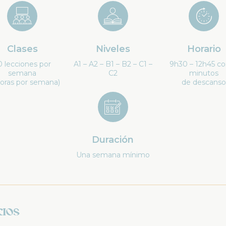
Clases
Niveles
Horario
0 lecciones por
A1 – A2 – B1 – B2 – C1 –
9h30 – 12h45 co
semana
C2
minutos
horas por semana)
de descanso
Duración
Una semana mínimo
cios