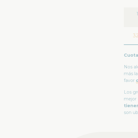
3
Cuota
Nos al
más la
favor
Los g
mejor 
tiene
son ub