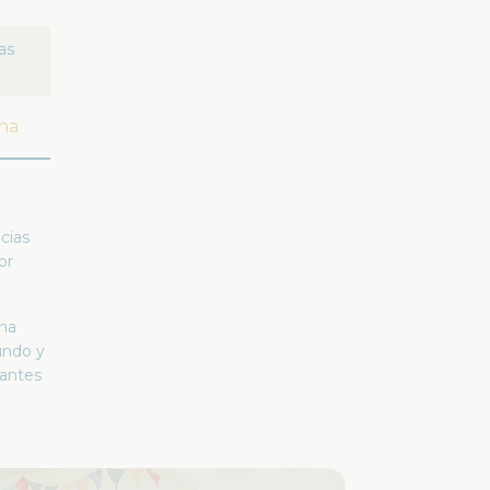
as
na
cias
or
una
undo y
iantes