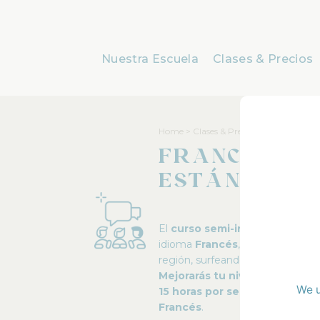
Nuestra Escuela
Clases & Precios
Home
>
Clases & Precios
Francés
Estándar
El
curso semi-intensivo
te ayu
idioma
Francés
, y además podrá
región, surfeando o simplement
Mejorarás tu nivel de Francés
We u
15 horas por semana
. Realmen
Francés
.